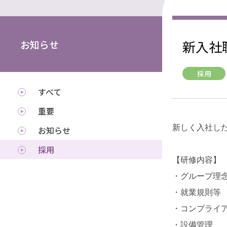
新入社
お知らせ
採用
すべて
重要
新しく入社し
お知らせ
採用
【研修内容】
・グループ理
・就業規則等
・コンプライ
・設備管理