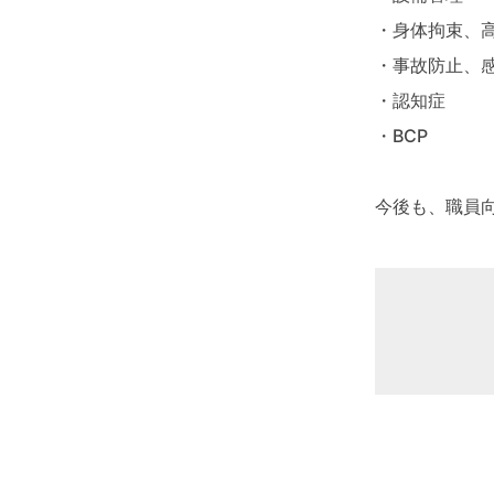
・身体拘束、
・事故防止、
・認知症
・BCP
今後も、職員