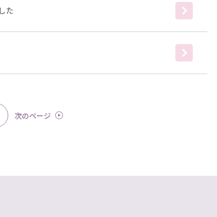
した
次
のページ