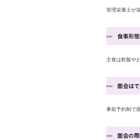
管理栄養士が
食事形態
主食は軟飯や
面会はで
事前予約制で
面会の際