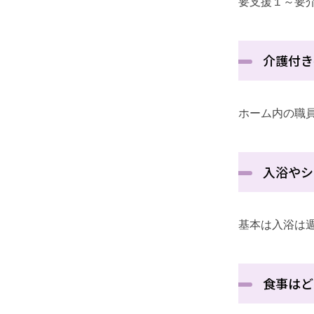
要支援１～要
介護付き
ホーム内の職
入浴やシ
基本は入浴は
食事はど